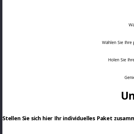
Wä
Wählen Sie Ihre 
Holen Sie Ih
Genie
Un
Stellen Sie sich hier Ihr individuelles Paket zusam